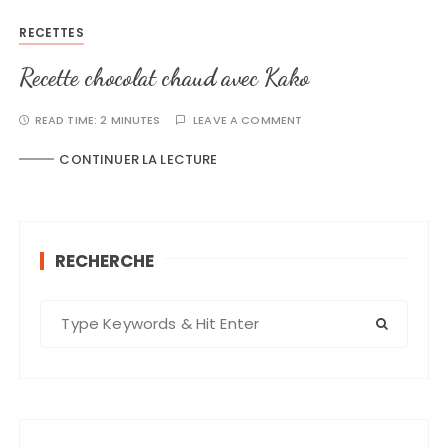
RECETTES
Recette chocolat chaud avec Kako
READ TIME:
2 MINUTES
LEAVE A COMMENT
CONTINUER LA LECTURE
RECHERCHE
S
e
a
r
c
h