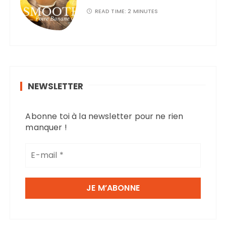
READ TIME:
2 MINUTES
NEWSLETTER
Abonne toi à la newsletter pour ne rien
manquer !
E
-
m
a
i
l
*