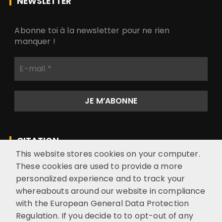
NEWSLETTER
Abonne toi à la newsletter pour ne rien
manquer !
E
-
m
a
i
l
*
CITATION
This website stores cookies on your computer.
These cookies are used to provide a more
“La nature est là. Source inépuisable
personalized experience and to track your
d’enseignements et de délices” EGW
whereabouts around our website in compliance
with the European General Data Protection
Regulation. If you decide to to opt-out of any