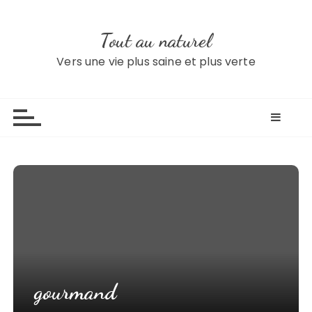
S
k
Tout au naturel
i
p
Vers une vie plus saine et plus verte
t
o
c
o
n
t
e
n
t
gourmand