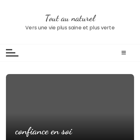
S
k
Tout au naturel
i
p
Vers une vie plus saine et plus verte
t
o
c
o
n
t
e
n
t
confiance en soi