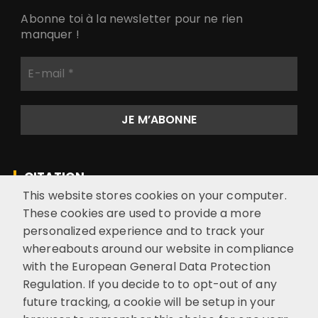
Abonne toi à la newsletter pour ne rien
manquer !
E
-
m
a
i
l
*
CITATION
This website stores cookies on your computer.
These cookies are used to provide a more
“La nature est là. Source inépuisable
personalized experience and to track your
d’enseignements et de délices” EGW
whereabouts around our website in compliance
with the European General Data Protection
Regulation. If you decide to to opt-out of any
future tracking, a cookie will be setup in your