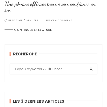
Une phrase efficace pour avoir confiance en
soi
READ TIME:
3 MINUTES
LEAVE A COMMENT
CONTINUER LA LECTURE
RECHERCHE
S
e
a
r
c
h
LES 3 DERNIERS ARTICLES
f