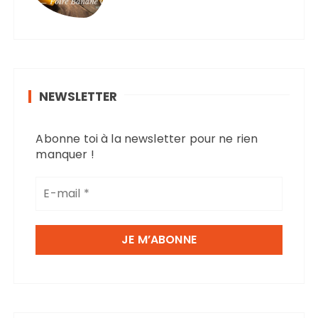
NEWSLETTER
Abonne toi à la newsletter pour ne rien
manquer !
E
-
m
a
i
l
*